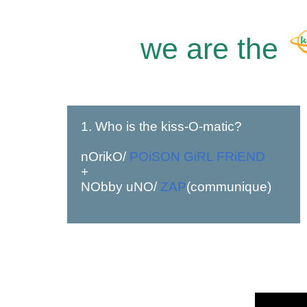
we are the
1. Who is the kiss-O-matic?
nOrikO/
POiSON GiRL FRiEND
+
NObby uNO/
ZAP
(communique)