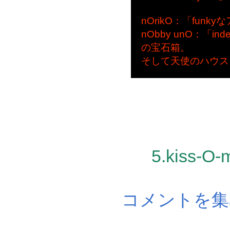
nOrikO：「funk
nObby unO：「
の宝石箱。
そして天使のハウス
5.kiss-
コメントを