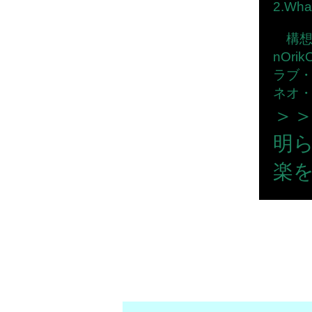
2.What
構想
nOr
ラブ・
ネオ
＞
明
楽