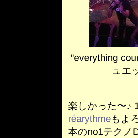
"everything
ュエ
楽しかった〜♪ 
réarythme
もよろ
本のno1テクノ