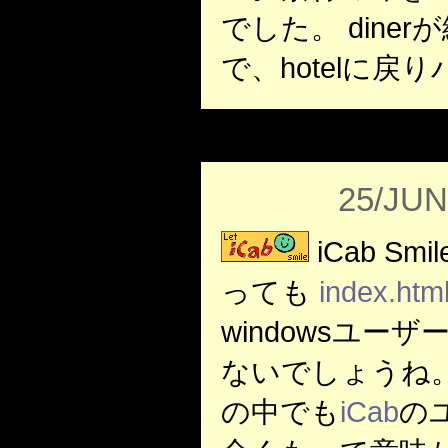
でした。 dine
で、hotelに戻
25/JUN
iCab S
っても
index.htm
windowsユー
ないでしょうね。
の中でも
iCab
の