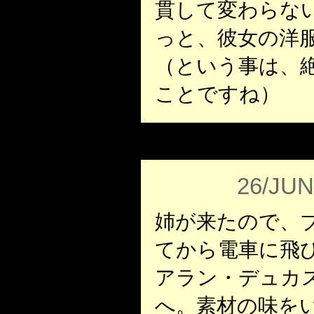
貫して変わらな
っと、彼女の洋
（という事は、
ことですね）
26/JUN
姉が来たので、
てから電車に飛び
アラン・デュカスpro
へ。素材の味を