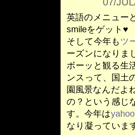
07/JUL
英語のメニューとwh
smileをゲット♥
そして今年も
ツ
ーズンになりま
ボーッと観る生
ンスって、国土
園風景なんだよ
の？という感じ
す。今年は
yaho
なり凝っていま