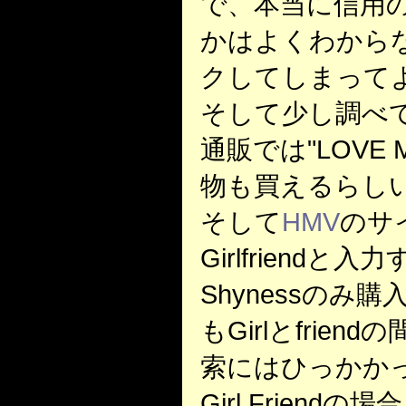
で、本当に信用
かはよくわから
クしてしまって
そして少し調べ
通販では"LOVE ME"
物も買えるらし
そして
HMV
のサイ
Girlfriendと
Shynessのみ
もGirlとfrie
索にはひっかかっ
Girl Frien