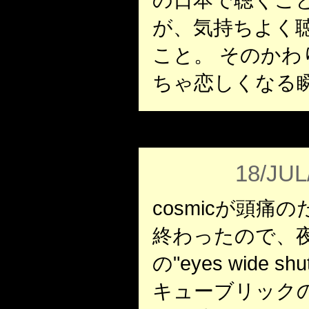
が、気持ちよく
こと。 そのか
ちゃ恋しくなる
18/JUL
cosmicが頭
終わったので、
の"eyes wide 
キューブリック