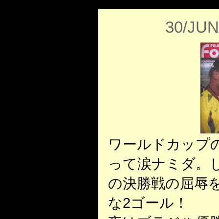
30/JUN
ワールドカップ
って涙ナミダ。
の決勝戦の屈辱
な2ゴール！