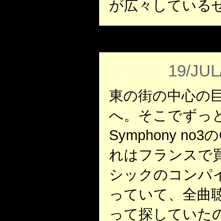
が広々している
19/JUL
東の街の中心の巨大な
へ。そこでずっと欲
Symphony n
れはフランスで
シックのコンパ
っていて、全曲
って探していた