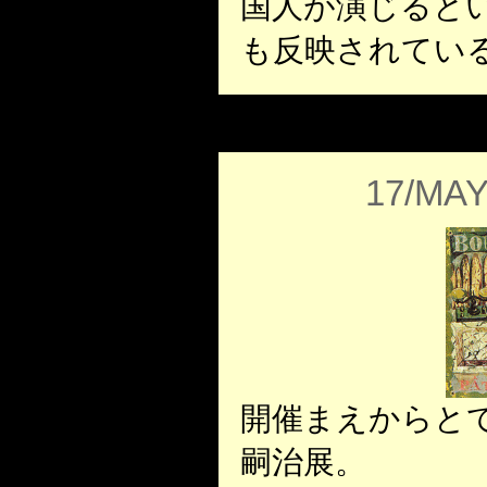
国人が演じると
も反映されてい
17/MAY
開催まえからと
嗣治展。