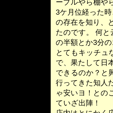
ーブルやら棚や
3ケ月位経った時
の存在を知り、
たのです。 何と云
の半額とか3分の
とてもキッチュ
で、果たして日
できるのか？と
行ってきた知人
ゃ安いヨ！とのこ
ていざ出陣！
店内はとにかく