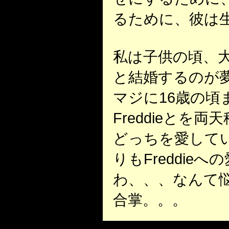
るために、彼は
私は子供の頃、大人
と結婚するのが
マジに16歳の頃
Freddieとを
どっちを愛して
りもFreddie
わ、、、なんて
合掌。。。