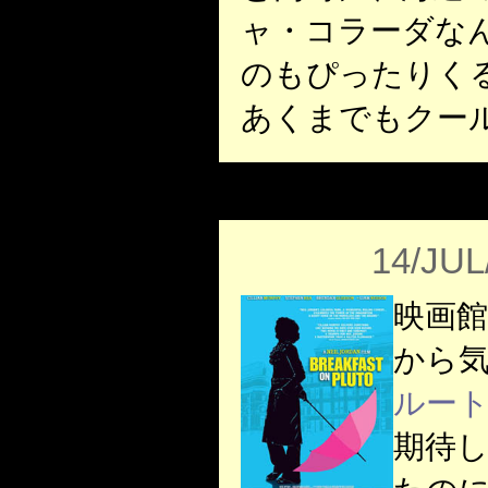
ャ・コラーダな
のもぴったりく
あくまでもクー
14/JUL
映画
から
ルー
期待