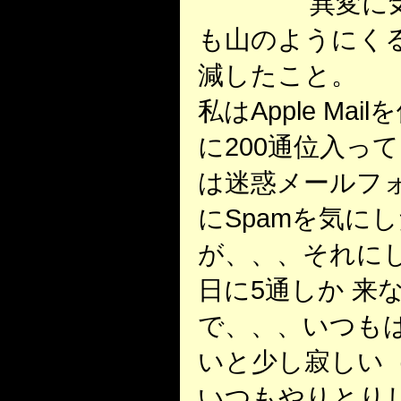
異変に
も山のようにくる
減したこと。
私はApple Ma
に200通位入っ
は迷惑メールフ
にSpamを気に
が、、、それにし
日に5通しか 来
で、、、いつもは
いと少し寂しい
いつもやりとりし