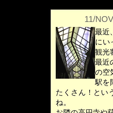
11/NOV
最近
にい
観光
最近
の空
駅を
たくさん！とい
ね。
お隣の高円寺や