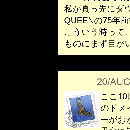
私が真っ先にダ
QUEENの75年
こういう時って
ものにまず目が
20/AUG
ここ10日
のドメ
ーがお