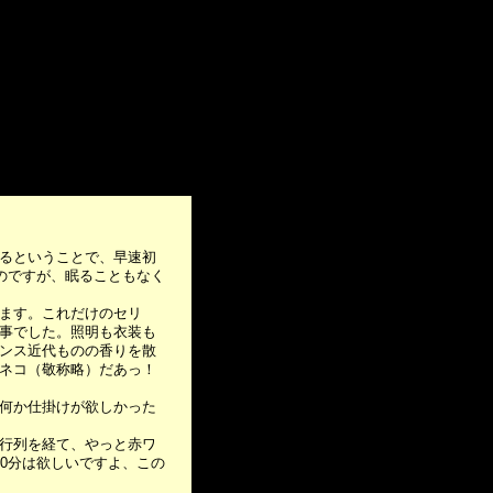
るということで、早速初
のですが、眠ることもなく
ます。これだけのセリ
見事でした。照明も衣装も
ンス近代ものの香りを散
ネコ（敬称略）だあっ！
何か仕掛けが欲しかった
行列を経て、やっと赤ワ
0分は欲しいですよ、この