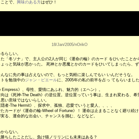
うことで、
興味のある方
はぜひ！
18/Jan/2005/nOrikO
いるらしい。
た「冬ソナ」で、主人公の2人が同じ《運命の輪》のカード をひいたことか
ょっと気味が悪かった。 死神とか悪魔とかのカードをひいてしまったら、
んなに先の事は占えないので、もっと気軽に楽しんでもい いんだそうな。
ットを勉強中の
ジャン・ピエール
に、2005年の私の前半を占っ てもらいまし
e Empress》、母性、愛情にあふれ、魅力的（エヘン）。
は《死神-The Death》の逆位置。逆位置っていう事は、生まれ変わる、希
、悪い意味ではないらしい。
者-The Hermit》、探求中、孤独、恋愛でいうと愛人、、、、
ードが《運命の輪-Wheel of Fortune》！ 運命は止まることなく廻り続
が実る、運命的な出会い、チャンスを掴む、などなど。
？
わからない。
転勝ちしたことだし、負け猫ノリリンにも未来はある？