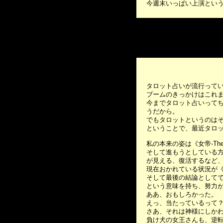
今週末いっぱい上演とい
タロット占いが流行って
ブームのきっかけはこれま
今までタロット占いってち
うだから。
でもタロットというのはそ
ということで、最近タロ
私の本来の姿は《女帝-Th
そして進もうとしている方向
が見える、復活するなど
現在おかれている状況が《隠
そして最後の結論としてでたカ
という意味を持ち、努力
ああ、おもしろかった。
えっ、当たっているって
さあ、それは神様にしか
負け犬の女王さんも、逆