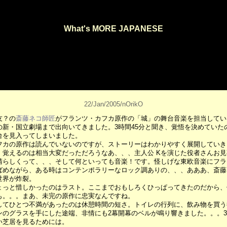
What's MORE JAPANESE
22/Jan/2005/nOrikO
友？の
斎藤ネコ師匠
がフランツ・カフカ原作の「城」の舞台音楽を担当してい
の新・国立劇場まで出向いてきました。3時間45分と聞き、覚悟を決めていた
台を見入ってしまいました。
フカの原作は読んでいないのですが、ストーリーはわかりやすく展開していき
、覚えるのは相当大変だっただろうなあ、、、主人公 Kを演じた役者さんお
晴らしくって、、、そして何といっても音楽！です。怪しげな東欧音楽にフラ
ばめながら、ある時はコンテンポラリーなロック調ありの、、、あああ、斎藤
世界が炸裂。
ょっと惜しかったのはラスト。ここまでおもしろくひっぱってきたのだから、
も。。。まあ、未完の原作に忠実なんですね。
してひとつ不満があったのは休憩時間の短さ。トイレの行列に、飲み物を買う
ンのグラスを手にした途端、非情にも2幕開幕のベルが鳴り響きました。。。3
い芝居を見るためには。