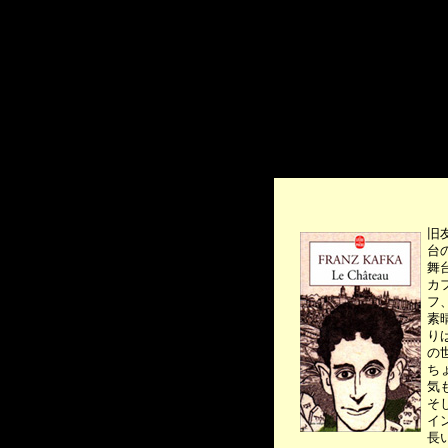
旧
台
舞
カ
フ
素
り
の
ち
気
そ
イ
長