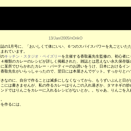
13/Jan/2005/nOrikO
雑誌の1月号に、「おいしくて体にいい、６つのスパイスパワーを丸ごといた
組まれています。
理の
キッチン・スタジオ・ペイズリー
を主催する香取薫先生監修の、初心者に
、４種類のカレーのレシピが詳しく掲載された、雑誌とは思えない永久保存版
月に某所でひらかれたカレー・パーティーのお誘いをうけ、日本におけるイン
に香取先生がいらっしゃったので、翌日には本屋さんでゲット。すっかりとハ
好きなのに、自分で作ることは滅多にしなくなってから、もうずいぶんと日が
ここには書きませんが、私の作るカレーはりんごの入れ過ぎか、タマネギの炒
インドではりんごをカレーに入れるレシピがないとか。。ぢゃあ、りんごを入
と。
ーを作るには、