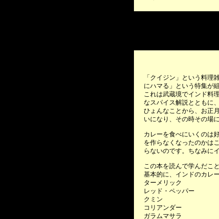
「クイジン」という料理
にハマる」という特集が
これは武蔵境でインド料
なスパイス解説とともに
ひょんなことから、お正
いになり、その時その場
カレーを食べにいくのは
を作らなくなったのかは
らないのです。ちなみに
この本を読んで学んだこ
基本的に、インドのカレ
ターメリック
レッド・ペッパー
クミン
コリアンダー
ガラムマサラ