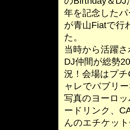
のBirthday＆D
年を記念したパ
が青山Fiatで
た。
当時から活躍さ
DJ仲間が総勢2
況！会場はプチ
ャレでバブリー
写真のヨーロッ
ードリンク、CA
んのエチケット付