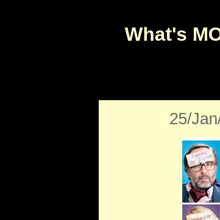
What's M
25/Jan