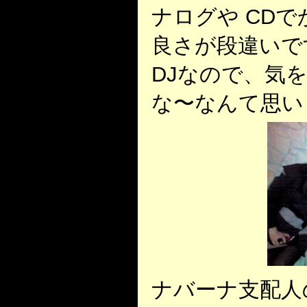
ナログや CD
良さが段違いで
DJなので、気
な〜なんて思い
ナバーナ支配人