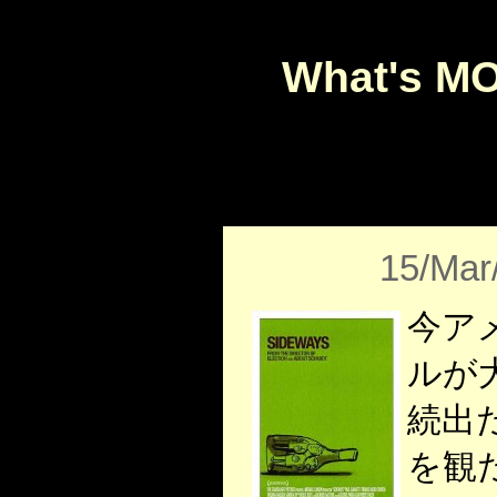
What's M
15/Mar
今ア
ルが
続出
を観