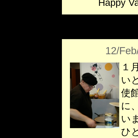
Happy Val
12/Feb
１
い
使
に
い
ひと