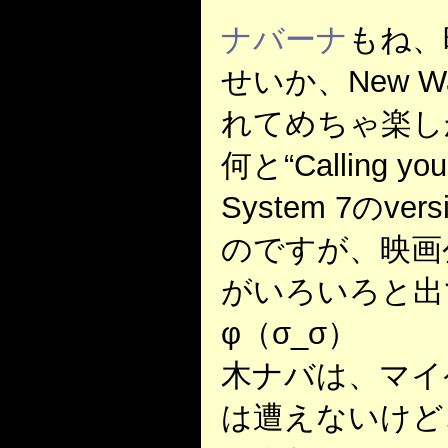
ナバーナ
もね、
せいか、New 
れてめちゃ楽し
何と“Calling y
System 7のv
のですが、映画
がいろいろと出
φ（σ_σ）
木ナバは、マイ
は遭えないけど