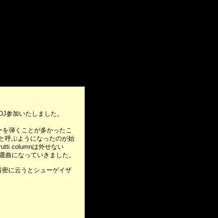
ayにDJ参加いたしました。
ーを弾くことが多かったこ
erと呼ぶようになったのが始
 columnは外せない
ンチェの選曲になっていきました。
〜！厳密に云うとシューゲイザ