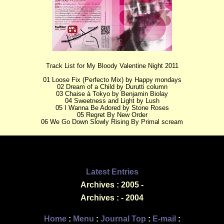
Track List for My Bloody Valentine Night 2011
01 Loose Fix (Perfecto Mix) by Happy mondays
02 Dream of a Child by Durutti column
03 Chaise à Tokyo by Benjamin Biolay
04 Sweetness and Light by Lush
05 I Wanna Be Adored by Stone Roses
05 Regret By New Order
06 We Go Down Slowly Rising By Primal scream
Latest Entries
Archives : 2005 -
Archives : - 2004
Home
:
Menu
:
Journal Top
:
E-mail
: