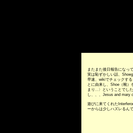
またまた後日報告になってしまいま
実は恥ずかしい話、Sho
早速、wikiでチェック
とに由来し、Shoe（靴）
まり...〉ということでし
し、、、Jesus and m
遊びに来てくれたInter
ーからは少しハズレるんで