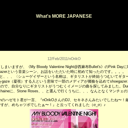
What's MORE JAPANESE
12/Feb/2011/nOrikO
すが、《My Bloody Valentine Night@西麻布Bullet's》のPink D
egazerという音楽シーン、お話をいただいた時に初めて知ったのです。。。。
すると、、、〈シューゲイザーという名称は、ギタリストが終始うつむいてギタ
をgaze（凝視）する人という意味で一部のメディアが揶揄を込めてshoegaz
たので、自分なりにギタリストがうつむくイメージの曲を探してみました。Durutti
ary chaineに、Stone Roses、、と選んで行くうちに、、、なんとなくマ
feronのハゼモト君が一言、『nOrikOさんのDJ、セキネさんみたいでしたね
すが、めちゃツボでしたぁ〜！』と云ってくれました（σ_σ）♪