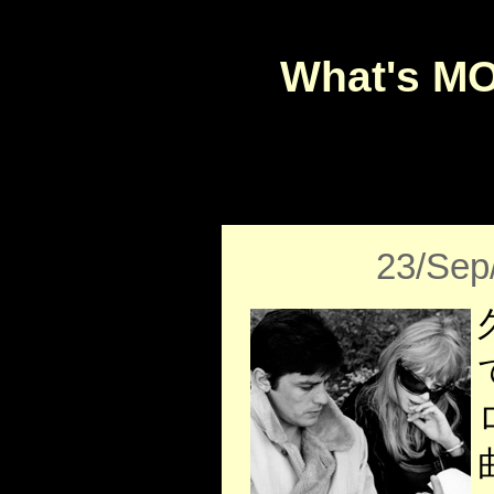
What's M
23/Sep