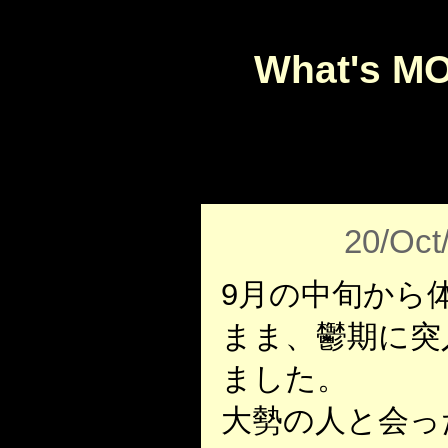
What's M
20/Oct
9月の中旬から
まま、鬱期に突
ました。
大勢の人と会っ