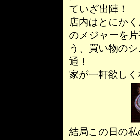
ていざ出陣！
店内はとにかく
のメジャーを片
う、買い物のシ
通！
家が一軒欲しく
結局この日の私