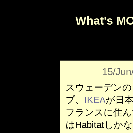
What's M
15/Jun
スウェーデンの
プ、
IKEA
が日
フランスに住ん
はHabitatしか